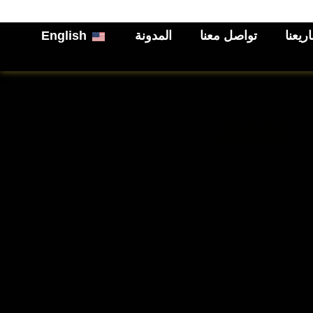
ريعنا
تواصل معنا
المدونة
English