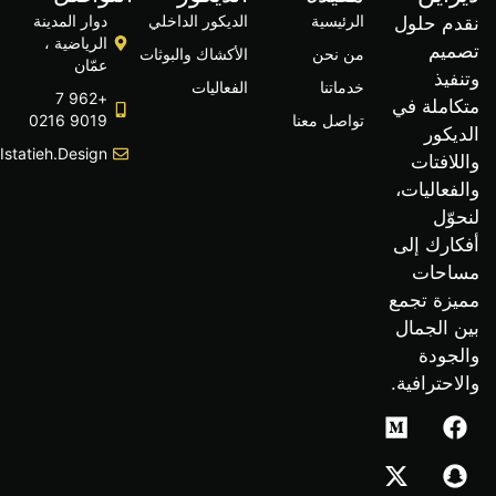
الرئيسية
الديكور الداخلي
دوار المدينة
م حلول
الرياضية ،
يم
من نحن
الأكشاك والبوثات
عمّان
يذ
خدماتنا
الفعاليات
+962 7
املة في
تواصل معنا
9019 0216
كور
Info@istatieh.design
افتات
عاليات،
ّل
ارك إلى
حات
زة تجمع
الجمال
جودة
حترافية.
M
X
e
-
d
t
w
i