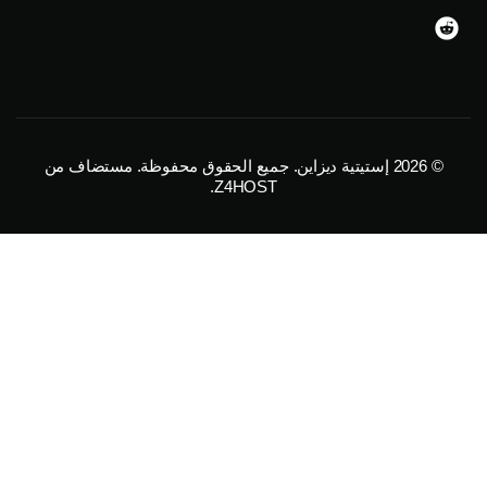
u
i
m
t
t
e
r
© 2026
إستيتية ديزاين
. جميع الحقوق محفوظة. مستضاف من
.
Z4HOST