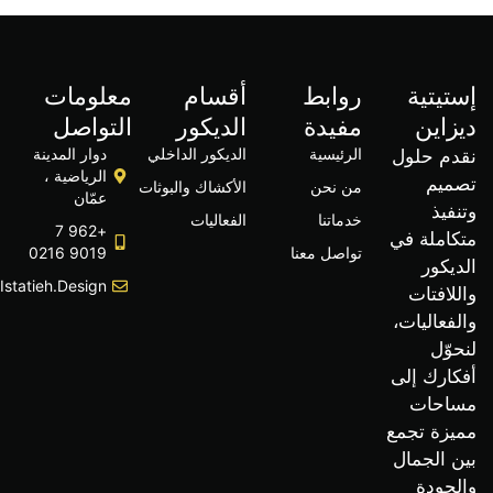
يتية
روابط
أقسام
معلومات
اين
مفيدة
الديكور
التواصل
الرئيسية
الديكور الداخلي
دوار المدينة
م حلول
الرياضية ،
يم
من نحن
الأكشاك والبوثات
عمّان
يذ
خدماتنا
الفعاليات
+962 7
املة في
تواصل معنا
9019 0216
كور
Info@istatieh.design
افتات
عاليات،
ّل
ارك إلى
حات
زة تجمع
الجمال
جودة