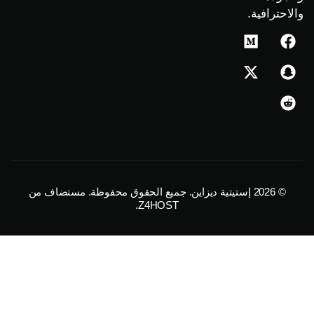
حترافية.
M
X
e
-
d
t
w
i
u
i
m
t
t
e
r
© 2026
إستيتية ديزاين
. جميع الحقوق محفوظة. مستضاف من
.
Z4HOST