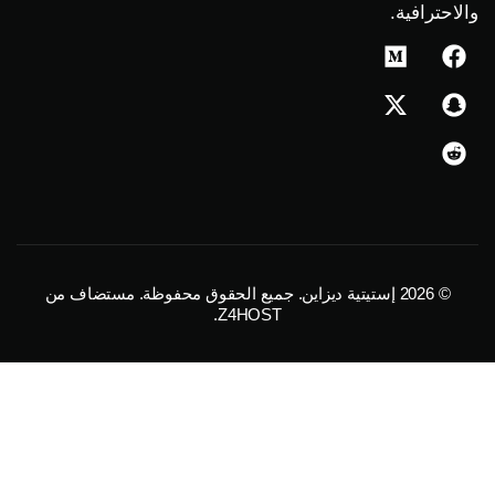
حترافية.
M
X
e
-
d
t
w
i
u
i
m
t
t
e
r
© 2026
إستيتية ديزاين
. جميع الحقوق محفوظة. مستضاف من
.
Z4HOST