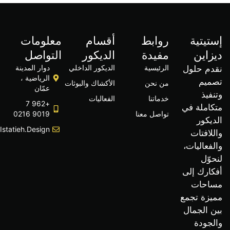
يتية
روابط
أقسام
معلومات
اين
مفيدة
الديكور
التواصل
الرئيسية
الديكور الداخلي
دوار المدينة
م حلول
الرياضية ،
يم
من نحن
الأكشاك والبوثات
عمّان
يذ
خدماتنا
الفعاليات
+962 7
املة في
تواصل معنا
9019 0216
كور
Info@istatieh.design
افتات
عاليات،
ّل
ارك إلى
حات
زة تجمع
الجمال
جودة